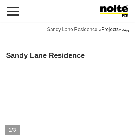
المحتوى
Sandy Lane Residenc
بيت
»
Projects
» Sandy Lane Residence
Sandy Lane Residence
1
/
3